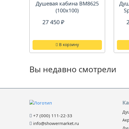
Душевая кабина ВМ8625
Душ
(100х100)
S
27 450 ₽
В корзину
Вы недавно смотрели
Ка
Ду
+7 (000) 111-22-33
Ак
info@showermarket.ru
Ду